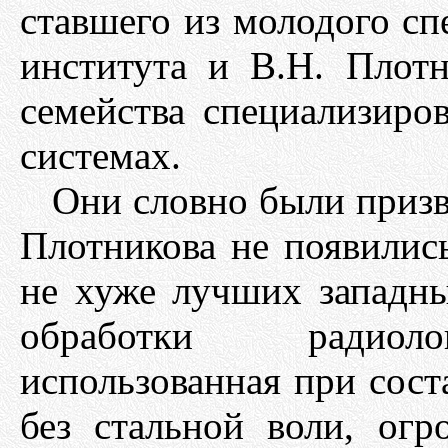
ставшего из молодого с
института и В.Н. Плотн
семейства специализир
системах.
Они словно были призв
Плотникова не появилис
не хуже лучших западны
обработки радиоло
использованная при сос
без стальной воли, огр