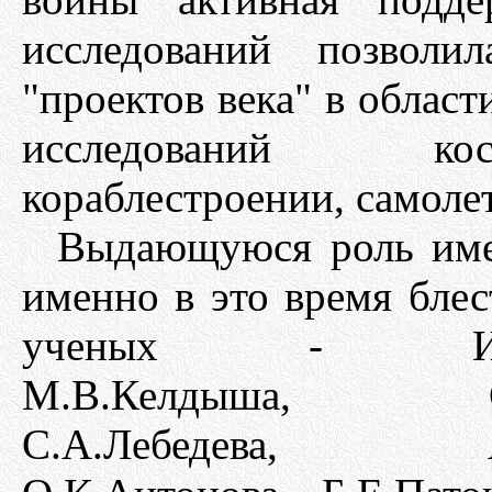
исследований позволи
"проектов века" в област
исследований кос
кораблестроении, самоле
Выдающуюся роль име
именно в это время бле
ученых - И.В.К
М.В.Келдыша, С.П
С.А.Лебедева, А.Н