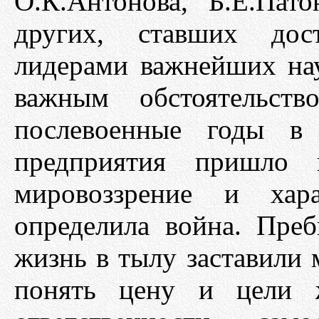
О.К.Антонова, Б.Е.Пат
других, ставших дос
лидерами важнейших на
важным обстоятельст
послевоенные годы в
предприятия пришло 
мировоззрение и хар
определила война. Пре
жизнь в тылу заставили 
понять цену и цели ж