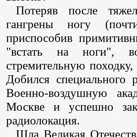
Потеряв после тяже
гангрены ногу (почт
приспособив примитивн
"встать на ноги", в
стремительную походку, 
Добился специального 
Военно-воздушную ака
Москве и успешно зак
радиолокация.
Шла Великая Отечеств