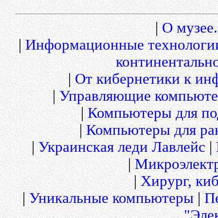
|
О музее.
|
Информационные технологи
континентальн
|
От кибернетики к и
|
Управляющие компьюте
|
Компьютеры для по
|
Компьютеры для рак
|
Украинская леди Лавлейс
|
|
Микроэлект
|
Хирург, киб
|
Уникальные компьютеры
|
П
"Эле