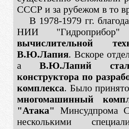
СССР и за рубежом в то в
В 1978-1979 гг. благо
НИИ "Гидроприбор
вычислительной те
В.Ю.Лапия
. Вскоре отде
а
В.Ю.Лапий стал
конструктора по разраб
комплекса
. Было принят
многомашинный комп
"Атака"
Минсудпрома С
несколькими специал