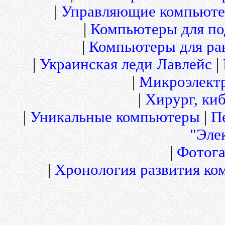
|
Управляющие компьюте
|
Компьютеры для по
|
Компьютеры для рак
|
Украинская леди Лавлейс
|
|
Микроэлект
|
Хирург, киб
|
Уникальные компьютеры
|
П
"Эле
|
Фотога
|
Хронология развития ко