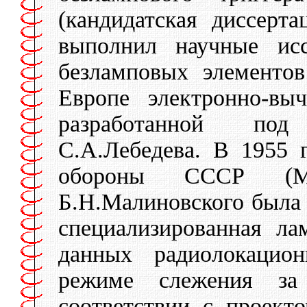
(кандидатская диссерта
выполнил научные исс
безламповых элементо
Европе электронно-в
разработанной под
С.А.Лебедева. В 1955
обороны СССР (Мо
Б.Н.Малиновского была
специализированная л
данных радиолокацио
режиме слежения за
соответствии с проек