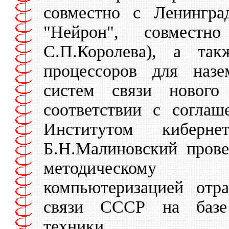
совместно с Ленингр
"Нейрон", совмес
С.П.Королева), а так
процессоров для наз
систем связи новог
соответствии с согла
Институтом киберн
Б.Н.Малиновский пров
методическому 
компьютеризацией отр
связи СССР на базе 
техники.