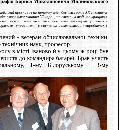
графія Бориса Миколайовича Малиновського
кий, який прославив на початку шістдесятих років XX століття
 обчислювальної машини "Дніпро", що стала на той час кращою з
ської основи, витонченість і простота інженерних рішень і -
зумного "управителя" в системах автоматизації виробничих і
ений - ветеран обчислювальної техніки,
 технічних наук, професор.
олу в місті Іваново й у цьому ж році був
ериста до командира батареї. Брав участь
тральному, 1-му Білоруському і 3-му