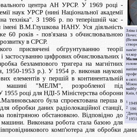
ювального центра АН УРСР. У 1969 році -
мії наук УРСР (нині Національної академії
а техніка". З 1986 р. по теперішній час -
и імені В.М.Глушкова НАНУ. Уся діяльність
Зліва і
же 60 років - пов'язана з обчислювальною
Поче
(Велик
 розвитку в СРСР.
створю
кого присвячені обгрунтуванню теорії
пам'ят
чл.ко
 і застосуванню цифрових обчислювальних і
Мали
робка безлампового тригера на магнітних
голо
напів
, 1950-1953 р.). У 1954 р. виконав наукові
проф
вих елементів у першій в континентальній
в світ
Міжна
ній машині "МЕЛМ", розробленої під
майбу
У 1955 році для НДІ-5 Міністерства оборони
Київ, 
.Малиновського була спроектована перша в
1
1949 
ля обробки даних радіолокаційної станції,
2
1961
а повітряною обстановкою. Відповідно до
"Днеп
3
1951 
 машини. Виконана робота стала базою для
івпровідникового комп'ютера для обробки даних