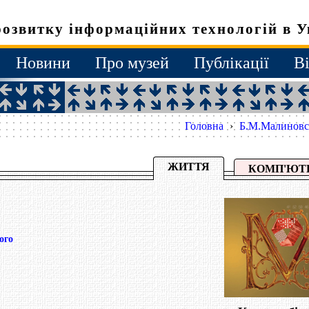
розвитку інформаційних технологій в У
Новини
Про музей
Публікації
В
Головна
›
Б.М.Малиновс
ЖИТТЯ
КОМП'ЮТ
ого