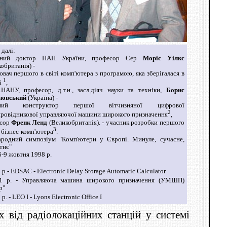
 далі:
сний доктор НАН України, професор Сер
Моріс Уілкс
обританія) -
вач першого в світі комп'ютера з програмою, яка зберігалася в
1
і
,
р.НАНУ, професор, д.т.н., засл.діяч науки та техніки,
Борис
новський
(Україна) -
вний конструктор першої вітчизняної цифрової
2
провідникової управляючої машини широкого призначення
,
есор
Френк Ленд
(Великобританія). - учасник розробки першого
3
і бізнес-комп'ютера
.
родний симпозіум "Комп'ютери у Європі. Минуле, сучасне,
тнє"
6-9 жовтня 1998 р.
р.- EDSAC - Electronic Delay Storage Automatic Calculator
 р. - Управляюча машина широкого призначення (УМШП)
р"
р. - LEO I - Lyons Electronic Office I
 від радіолокаційних станцій у системі