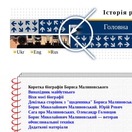
Історія 
Головна
Ukr
Eng
Rus
Коротка біографія Бориса Малиновського
Винахідник майбутнього
Віхи моєї біографії
Декілька сторінок з "щоденника" Бориса Малиновськ
Борис Миколайович Малиновський. Юрій Ревич
Сага про Малиновських. Олександр Головцов
Борис Миколайович Малиновський — ветеран
обчислювальної техніки
Додаткові матеріали