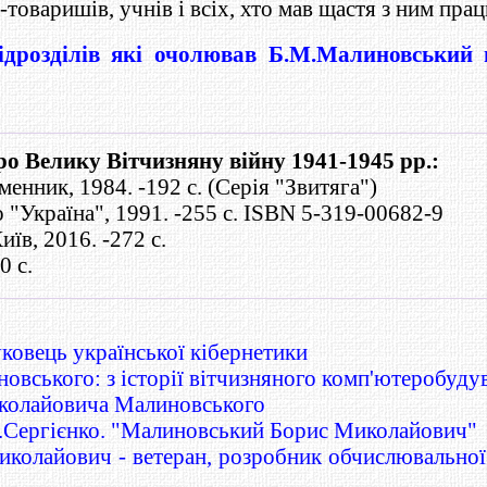
-товаришів, учнів і всіх, хто мав щастя з ним прац
підрозділів які очолював Б.М.Малиновський в
о Велику Вітчизняну війну 1941-1945 рр.:
енник, 1984. -192 с. (Серія "Звитяга")
 "Україна", 1991. -255 с. ISBN 5-319-00682-9
иїв, 2016. -272 с.
0 с.
ковець української кібернетики
овського: з історії вітчизняного комп'ютеробуду
иколайовича Малиновського
В.Сергієнко. "Малиновський Борис Миколайович"
олайович - ветеран, розробник обчислювальної т