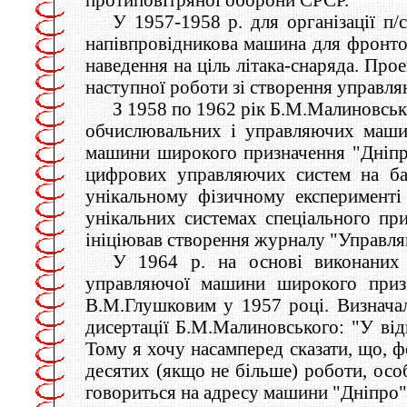
У 1957-1958 р. для організації п
напівпровідникова машина для фронтов
наведення на ціль літака-снаряда. Про
наступної роботи зі створення управл
З 1958 по 1962 рік Б.М.Малиновськи
обчислювальних і управляючих машин
машини широкого призначення "Дніпро"
цифрових управляючих систем на баз
унікальному фізичному експерименті
унікальних системах спеціального п
ініціював створення журналу "Управля
У 1964 р. на основі виконаних 
управляючої машини широкого призн
В.М.Глушковим у 1957 році. Визначал
дисертації Б.М.Малиновського: "У ві
Тому я хочу насамперед сказати, що, 
десятих (якщо не більше) роботи, осо
говориться на адресу машини "Дніпро"