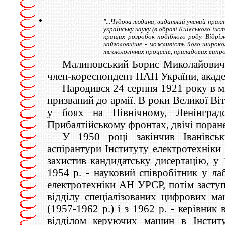
"...Чудова людина, видатний учений-прак
українську науку (в образі Київського і
кращих розробок подібного роду. Відріз
найголовніше - можливість його широко
технологічних процесів, приладових випро
Малиновський Борис Миколайович (
член-кореспондент НАН України, акаде
Народився 24 серпня 1921 року в мі
призваний до армії. В роки Великої Ві
у боях на Північному, Ленінградс
Прибалтійському фронтах, двічі поран
У 1950 році закінчив Іванівсь
аспірантури Інституту електротехніки
захистив кандидатську дисертацію, у 
1954 р. - науковий співробітник у ла
електротехніки АН УРСР, потім заступ
відділу спеціалізованих цифрових 
(1957-1962 р.) і з 1962 р. - керівник 
відділом керуючих машин в Інстит