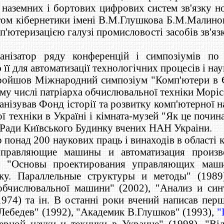
 наземних і бортових цифрових систем зв'язку но
том кібернетики імені В.М.Глушкова Б.М.Малинов
ютеризацією галузі промисловості засобів зв'яз
анізатор ряду конференцій і симпозіумів по
її для автоматизації технологічних процесів і на
пройшов Міжнародний симпозіум "Комп'ютери в Єв
му числі патріарха обчислювальної техніки Моріс
ізував Фонд історії та розвитку комп'ютерної на
ої техніки в Україні і кімната-музей "Як це почи
 Ради Київського Будинку вчених НАН Украіни.
понад 200 наукових праць і винаходів в області к
правляющие машины и автоматизация произво
), "Основы проектирования управляющих маши
ку. Параллельные структуры и методы" (1989
 обчислювальної машини" (2002), "Анализ и си
74) та ін. В останні роки вчений написав перші 
Лебедев" (1992), "Академик В.Глушков" (1993),
"
рной науки и техники в Украине" (1998), "Від