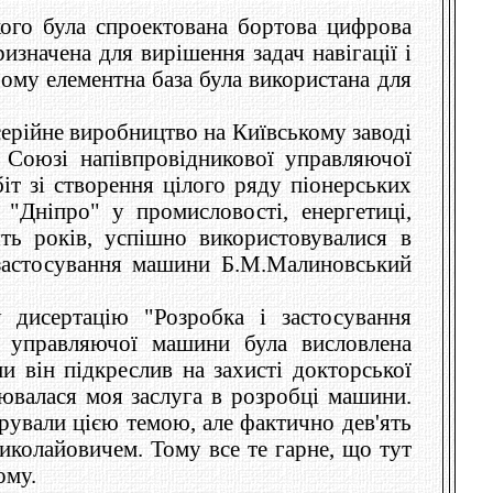
кого була спроектована бортова цифрова
значена для вирішення задач навігації і
ьому елементна база була використана для
серійне виробництво на Київському заводі
Союзі напівпровідникової управляючої
іт зі створення цілого ряду піонерських
Дніпро" у промисловості, енергетиці,
ть років, успішно використовувалися в
 застосування машини Б.М.Малиновський
 дисертацію "Розробка і застосування
 управляючої машини була висловлена
 він підкреслив на захисті докторської
ювалася моя заслуга в розробці машини.
рували цією темою, але фактично дев'ять
иколайовичем. Тому все те гарне, що тут
ому.