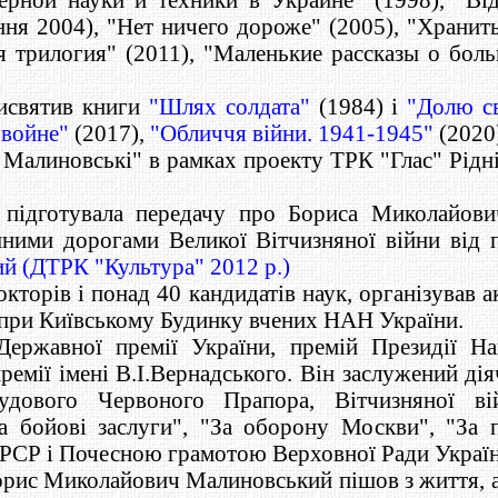
ння 2004), "Нет ничего дороже" (2005), "Хранит
я трилогия" (2011), "Маленькие рассказы о бол
рисвятив книги
"Шлях солдата"
(1984) і
"Долю с
 войне"
(2017),
"Обличчя війни. 1941-1945"
(2020)
в Малиновські"
в рамках проекту ТРК "Глас" Рідн
підготувала передачу про Бориса Миколайович
ими дорогами Великої Вітчизняної війни від 
й (ДТРК "Культура" 2012 р.)
торів і понад 40 кандидатів наук, організував а
и при Київському Будинку вчених НАН України.
Державної премії України, премій Президії Нац
ремії імені В.І.Вернадського. Він заслужений ді
удового Червоного Прапора, Вітчизняної ві
а бойові заслуги", "За оборону Москви", "За 
РСР і Почесною грамотою Верховної Ради Україн
орис Миколайович Малиновський пішов з життя, ал