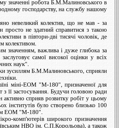
ьому значенні робота Б.М.Малиновського в
ародному господарству, на службу нашому
няно невеликий колектив, що не мав - за
н просто не здатний справитися з такою
лективи в півтори-дві тисячі чоловік, де
им колективом.
ким значенням, важлива і дуже глибока за
 заслуговує самої високої оцінки у всіх
чних наук".
яки зусиллям Б.М.Малиновського, сприяли
ехніки.
їні міні-ЕОМ "М-180", призначеної для
т з її застосування. Будучи головою ради
ін активно сприяв розвитку робіт у цьому
ьох інститутів було створено близько 100
ням ЕОМ "М-180".
кро-комп'ютерів широкого призначення
ївським НВО ім. С.П.Корольова), а також