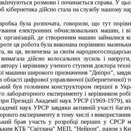
 закінчуються розмови і починається справа. У ц
об кібернетика дійсно стала на службу нашому н
озробка була розпочата, говорили, що тут порів
ування електронних обчислювальних машин, і ві
 організацій, де створенням машин займалися ко
 проте ця робота була виконана порівняно маленьк
та, як ця, величезна за своїм народногосподарсь
вимагала дійсно колосальних зусиль і напруги,
автору і керівнику ученого ступеня доктора техні
ої машини широкого призначення "Дніпро", завд
в області цифрової управляючої (кібернетичної) т
кий був головним конструктором першої в Укра
го лабораторного експерименту і керівником робі
при Президії Академії наук УРСР (1969-1979), в
адемії наук УРСР завдяки активній участі багат
торного експерименту в тому числі з використан
кий брав участь у розробці перших у СРСР мі
ським КТБ "Світлана" МЕП, "Нейрон", разом з Ки