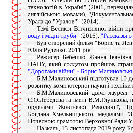
технологій в Україні" (2001, перевида
англійською мовами), "Документальна
Урала до "Уралов"" (2014).
Темі Великої Вітчизняної війни п
воду і мідні труби"
(2016),
"Рассказы о
Був створений фільм "Борис та Ле
Юлія Руденко. 2011 рік
Режисер Бебешко Жанна Іванівна 
НАНУ, який солдатом пройшов страшн
"Дорогами війни" - Борис Малиновськи
Б.М.Малиновський підготував 10 док
розвитку комп'ютерної науки і технік
Б.М.Малиновський двічі лауреат 
С.О.Лебедєва та імені В.М.Глушкова, п
орденами Жовтневої Революції, Тр
Богдана Хмельницького, медалями "З
Почесною грамотою Верховної Ради У
На жаль, 13 листопада 2019 року Б