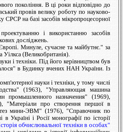
вого покоління. В ці роки відповідно до
ський провів велику роботу по науково-
ку СРСР на базі засобів мікропроцесорної
 проектуванню і використанню засобів
укових досліджень.
ропі. Минуле, сучасне та майбутнє." за
а Уілкса (Великобританія).
уки і техніки. Під його керівництвом був
налося" в Будинку вчених НАН України. Із
омп'ютерної науки і техніки, у тому числі
дства" (1963), "Управляющая машина
н промышленного назначения" (1969),
), "Матеріали про створення першої в
нтез мини-ЭВМ" (1976), "Справочник по
в Україні і Росії монографії по історії
Історія обчислювальної техніки в особах"
оме і невідоме в історії інформаційних