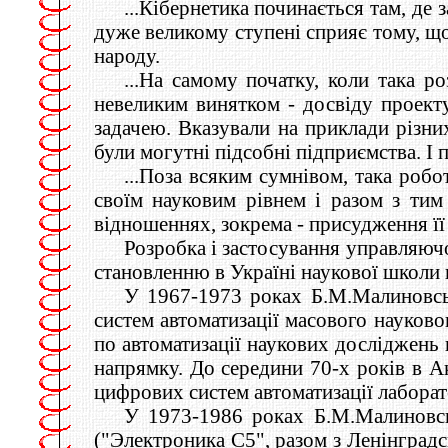
...Кібернетика починається там, де
дуже великому ступені сприяє тому, щ
народу.
...На самому початку, коли така р
невеликим винятком - досвіду проект
задачею. Вказували на приклади різних
були могутні підсобні підприємства. І
...Поза всяким сумнівом, така робо
своїм науковим рівнем і разом з тим 
відношеннях, зокрема - присудження її 
Розробка і застосування управляюч
становленню в Україні наукової школи 
У 1967-1973 роках Б.М.Малиновсь
систем автоматизації масового науково
по автоматизації наукових досліджень 
напрямку. До середини 70-х років в Ак
цифрових систем автоматизації лабора
У 1973-1986 роках Б.М.Малиновсь
("Электроника С5", разом з Ленінград