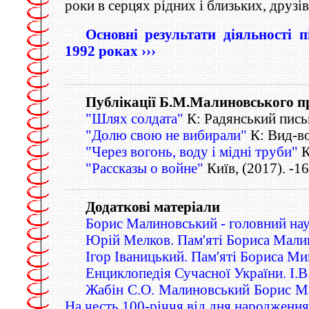
роки в серцях рідних і близьких, друзів
Основні результати діяльності 
1992 роках
›››
Публікації Б.М.Малиновського пр
"Шлях солдата"
К: Радянський письм
"Долю свою не вибирали"
К: Вид-во
"Через вогонь, воду і мідні труби"
К
"Рассказы о войне"
Київ, (2017). -16
Додаткові матеріали
Борис Малиновський - головний нау
Юрій Мелков. Пам'яті Бориса Малин
Ігор Іваницький. Пам'яті Бориса М
Енциклопедія Сучасної України. І.
Жабін С.О. Малиновський Борис Мик
На честь
100-річчя
від дня народження