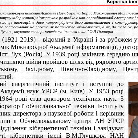
Коротка біо
тик, член-кореспондент Академії Наук України Борис Миколайович Малиновсь
нституту кібернетики) піонерською розробкою напівпровідникової електронної
няло це інноваційне диво хитромудрість його математичної і конструктор
го застосування не просто як потужного обчислювача, а як, до того ж, ро
бувань, наукових експериментів та інше та інше." О.Л.Головцов
1921-2019) - відомий в Україні і за рубежем уч
мік Міжнародної Академії інформатизації, доктор
сті Лух (Росія). У 1939 році закінчив середню шк
тчизняної війни пройшов шлях від рядового артил
ькому, Західному, Північно-Західному, Цен
ений.
кий енергетичний інститут і вступив до
 Академії наук УРСР (м. Київ). У 1953 році
1964 році став доктором технічних наук. З
бораторії обчислювальної техніки Інституту
ник директора з наукової роботи і керівник
машин в Обчислювальному центрі АН УРСР
відділення кібернетичної техніки і завідувач
уті кібернетики імені В.М.Глушкова НАН