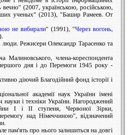
ь вечно" (2007, українською, російською,
ьших ученых" (2013), "Башир Рамеев. От
вою не вибирали"
(1991),
"Через вогонь,
.
і люди. Режисери Олександр Тарасенко та
а Малиновського, члена-кореспондента
першого дня і до Перемоги 1945 року -
ктивно діючий Благодійний фонд історії і
іональної академії наук України імені
яч науки і техніки України. Нагороджений
йни І і ІІ ступеня, Червоної Зірки,
перемогу над Німеччиною", відзначений
и.
е пам'ять про нього залишиться на довгі