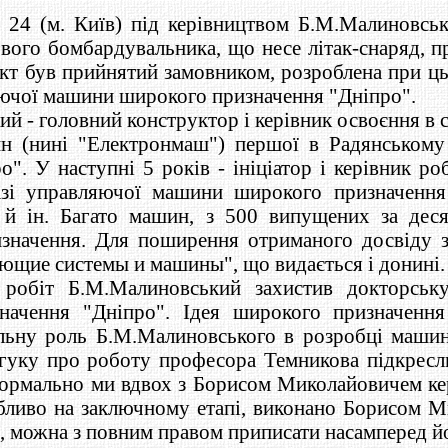
/с 24 (м. Київ) під керівництвом Б.М.Малиновсь
ого бомбардувальника, що несе літак-снаряд, при
ект був прийнятий замовником, розроблена при ц
яючої машини широкого призначення "Дніпро".
й - головний конструктор і керівник освоєння в 
 (нині "Електронмаш") першої в Радянському 
. У наступні 5 років - ініціатор і керівник роб
і управляючої машини широкого призначення "
 й ін. Багато машин, з 500 випущених за деся
ризначення. Для поширення отриманого досвіду
ющие системы и машины", що видається і донині.
робіт Б.М.Малиновський захистив докторську
ачення "Дніпро". Ідея широкого призначення
ьну роль Б.М.Малиновського в розробці машини
дгуку про роботу професора Темникова підкресл
формально ми вдвох з Борисом Миколайовичем ке
бливо на заключному етапі, виконано Борисом М
, можна з повним правом приписати насамперед й