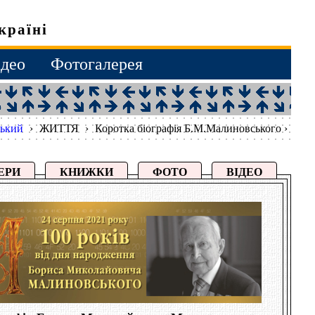
країні
ідео
Фотогалерея
ький
›
ЖИТТЯ
›
Коротка біографія Б.М.Малиновського ›
ЕРИ
КНИЖКИ
ФОТО
ВІДЕО