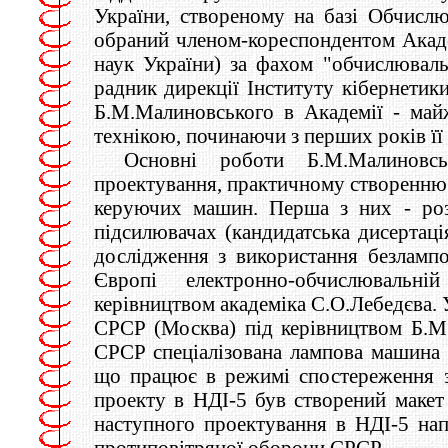
України, створеному на базі Обчисл
обраний членом-кореспондентом Акаде
наук України) за фахом "обчислювальн
радник дирекції Інституту кібернетик
Б.М.Малиновського в Академії - май
технікою, починаючи з перших років її
Основні роботи Б.М.Малиновсь
проектування, практичному створенню
керуючих машин. Перша з них - роз
підсилювачах (кандидатська дисертація
дослідження з використання безлампо
Європі електронно-обчислюваль
керівництвом академіка С.О.Лебедєва. 
СРСР (Москва) під керівництвом Б.М
СРСР спеціалізована лампова машина д
що працює в режимі спостереження з
проекту в НДІ-5 був створений макет
наступного проектування в НДІ-5 нап
протиповітряної оборони СРСР.