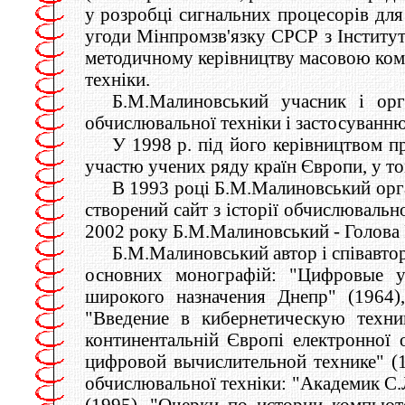
у розробці сигнальних процесорів для
угоди Мінпромзв'язку СРСР з Інститу
методичному керівництву масовою комп'
техніки.
Б.М.Малиновський учасник і орг
обчислювальної техніки і застосуванню 
У 1998 р. під його керівництвом 
участю учених ряду країн Європи, у то
В 1993 році Б.М.Малиновський орган
створений сайт з історії обчислювальн
2002 року Б.М.Малиновський - Голова
Б.М.Малиновський автор і співавтор 
основних монографій: "Цифровые у
широкого назначения Днепр" (1964
"Введение в кибернетическую техни
континентальній Європі електронної
цифровой вычислительной технике" (19
обчислювальної техніки: "Академик С.
(1995), "Очерки по истории компьюте