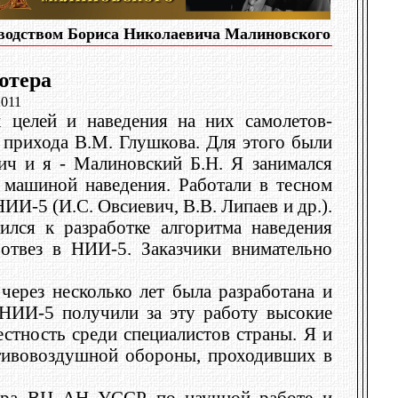
водством Бориса Николаевича Малиновского
ютера
2011
 целей и наведения на них самолетов-
о прихода В.М. Глушкова. Для этого были
ич и я - Малиновский Б.Н. Я занимался
 машиной наведения. Работали в тесном
НИИ-5 (И.С. Овсиевич, В.В. Липаев и др.).
лся к разработке алгоритма наведения
отвез в НИИ-5. Заказчики внимательно
ерез несколько лет была разработана и
НИИ-5 получили за эту работу высокие
естность среди специалистов страны. Я и
отивовоздушной обороны, проходивших в
ктора ВЦ АН УССР по научной работе и