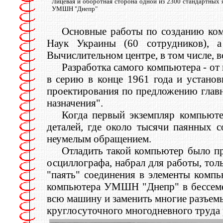
Лицевая и оборотная сторона одной из 2300 стандартных 
УМШН "Днепр"
Основные работы по созданию ком
Наук Украины (60 сотрудников), а
Вычислительном центре, в том числе, в
Разработка самого компьютера - от
в серию в конце 1961 года и установ
проектирования по предложению главн
назначения".
Когда первый экземпляр компьюте
деталей, где около тысячи паянных 
неумелым обращением.
Отладить такой компьютер было пр
осциллографа, набрал для работы, то
"паять" соединения в элементы комп
компьютера УМШН "Днепр" в бессемер
всю машину и заменить многие разъемы
круглосуточного многодневного труда