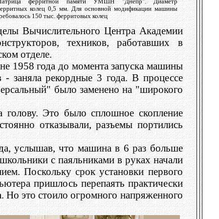
атрица ферритной памяти УМШН "Днепр". Диаметр
ерритных колец 0,5 мм. Для основной модификации машины
ребовалось 150 тыс. ферритовых колец
делы Вычислительного Центра Академии
структоров, техников, работавших в
ском отделе.
юне 1958 года до момента запуска машины
 - заняла рекордные 3 года. В процессе
версальный" было заменено на "широкого
а голову. Это было сплошное скопление
стоянно отказывали, разъемы портились
да, услышав, что машина в 6 раз больше
школьники с паяльниками в руках начали
ием. Поскольку срок установки первого
ьютера пришлось перепаять практически
а. Но это стоило огромного напряженного