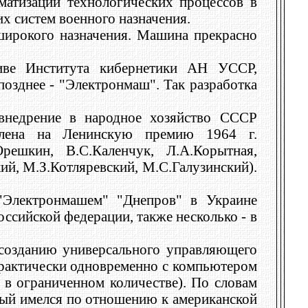
матизации технологических процессов в
х систем военного назначения.
ирокого назначения. Машина прекрасно
тиве Института кибернетики АН УССР,
озднее - "Электронмаш". Так разработка
 внедрение в народное хозяйство СССР
лена на Ленинскую премию 1964 г.
Орешкин, В.С.Каленчук, Л.А.Корытная,
й, М.З.Котляревский, М.С.Галузинский).
"Электронмашем" "Днепров" в Украине
оссийской федерации, также несколько - в
 созданию универсального управляющего
практически одновременно с компьютером
в ограниченном количестве). По словам
орый имелся по отношению к американской