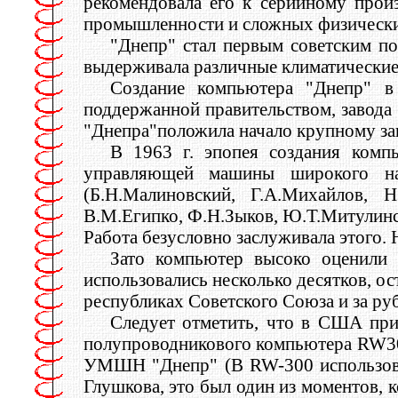
рекомендовала его к серийному прои
промышленности и сложных физических 
"Днепр" стал первым советским 
выдерживала различные климатические 
Создание компьютера "Днепр" в
поддержанной правительством, завода
"Днепра"положила начало крупному за
В 1963 г. эпопея создания комп
управляющей машины широкого на
(Б.Н.Малиновский, Г.А.Михайлов, Н
В.М.Египко, Ф.Н.Зыков, Ю.Т.Митулинс
Работа безусловно заслуживала этого. 
Зато компьютер высоко оценили 
использовались несколько десятков, ос
республиках Советского Союза и за ру
Следует отметить, что в США при
полупроводникового компьютера RW300
УМШН "Днепр" (В RW-300 использовал
Глушкова, это был один из моментов, 