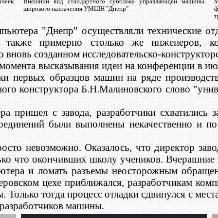
ячеек
Внешний вид стандартного субблока управляющей машины
М
широкого назначения УМШН "Днепр"
ф
т
пьютера "Днепр" осуществляли технические от
 также примерно столько же инженеров, кон
о вновь созданном исследовательско-конструктор
 момента высказывания идеи на конференции в и
ки первых образцов машин на ряде производств
ого конструктора Б.Н.Малиновского слово "уни
ра пришел с завода, разработчики cхватились з
соединений были выполнены некачественно и по
осто невозможно. Оказалось, что директор заво
лько что окончивших школу учеников. Вчерашние 
ьютера и ломать разъемы неосторожным обращен
овском цехе приближался, разработчикам комп
. Только тогда процесс отладки сдвинулся с мест
 разработчиков машины.