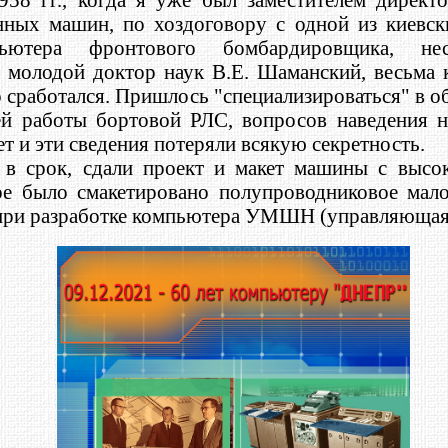
ных машин, по хоздоговору с одной из киевски
пьютера фронтового бомбардировщика, нес
л молодой доктор наук В.Е. Шаманский, весьма 
о сработался. Пришлось "специализироваться" в 
й работы бортовой РЛС, вопросов наведения н
т и эти сведения потеряли всякую секретность.
 в срок, сдали проект и макет машины с высок
ре было смакетировано полупроводниковое мало
 при разработке компьютера УМШН (управляющая 