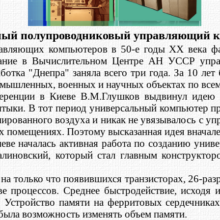
нный полупроводниковый управляющий 
авляющих компьютеров в 50-е годы ХХ века фа
здание в Вычислительном Центре АН УССР упр
отка "Днепра" заняла всего три года. За 10 ле
омышленных, военных и научных объектах по все
еренции в Киеве В.М.Глушков выдвинул идею 
штыки. В тот период универсальный компьютер пр
ированного воздуха и никак не увязывалось с у
 помещениях. Поэтому высказанная идея вначале
иеве началась активная работа по созданию уни
алиновский, который стал главным конструкто
на только что появившихся транзисторах, 26-разр
ве процессов. Среднее быстродействие, исходя
у. Устройство памяти на ферритовых сердечниках
 была возможность изменять объем памяти.