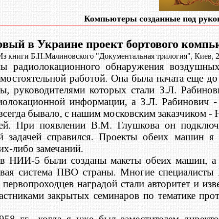
Компьютеры созданные под руко
вый в Украине проект бортового компь
Из книги Б.Н.Малиновского "Документальная трилогия", Киев, 
мы радиолокационного обнаружения воздушных
амостоятельной работой. Она была начата еще д
ы, руководителями которых стали З.Л. Рабинов
олокационной информации, а З.Л. Рабинович -
 всегда бывало, с нашим московским заказчиком - 
й. При появлении В.М. Глушкова он подключи
й задачей справился. Проекты обеих машин я 
их-либо замечаний.
в НИИ-5 были созданы макеты обеих машин, а ч
вая система ПВО страны. Многие специалисты 
 первопроходцев наградой стали авторитет и изв
частниками закрытых семинаров по тематике пр
958 гг., когда я уже был заместителем дире