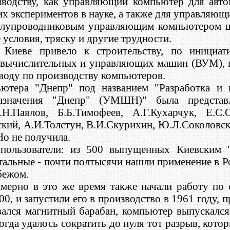
зводству, как управляющий компьютер для авто
экспериментов в науке, а также для управляющи
полупроводниковым управляющим компьютером ш
условия, тряску и другие трудности.
 Киеве привело к строительству, по инициа
 вычислительных и управляющих машин (ВУМ), п
воду по производству компьютеров.
ьютера "Днепр" под названием "Разработка и
значения "Днепр" (УМШН)" была представ
.Н.Павлов, Б.Б.Тимофеев, А.Г.Кухарчук, Е.С.
кий, А.И.Толстун, В.И.Скурихин, Ю.Л.Соколовски
Но не получила.
пользователи: из 500 выпущенных Киевским 
тальные - почти полтысячи нашли применение в Р
бежом.
мерно в это же время также начали работу по
, и запустили его в производство в 1961 году, 
ся магнитный барабан, компьютер выпускался 
когда удалось сократить до нуля тот разрыв, кот