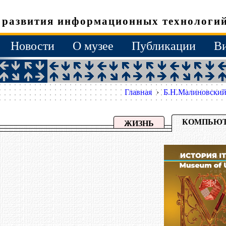
 развития информационных технологий
Новости
О музее
Публикации
В
Главная
›
Б.Н.Малиновски
КОМПЬЮ
ЖИЗНЬ