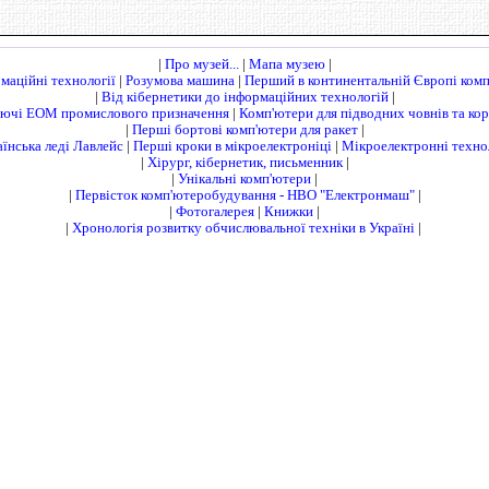
|
Про музей...
|
Мапа музею
|
маційні технології
|
Розумова машина
|
Перший в континентальній Європі ком
|
Від кібернетики до інформаційних технологій
|
ючі ЕОМ промислового призначення
|
Комп'ютери для підводних човнів та кор
|
Перші бортові комп'ютери для ракет
|
їнська леді Лавлейс
|
Перші кроки в мікроелектроніці
|
Мікроелектронні технол
|
Хірург, кібернетик, письменник
|
|
Унікальні комп'ютери
|
|
Первісток комп'ютеробудування - НВО "Електронмаш"
|
|
Фотогалерея
|
Книжки
|
|
Хронологія розвитку обчислювальної техніки в Україні
|