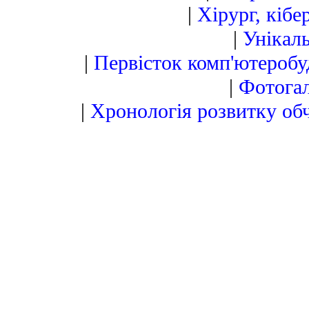
|
Хірург, кіб
|
Унікал
|
Первісток комп'ютероб
|
Фотога
|
Хронологія розвитку обч