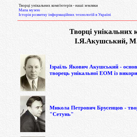
Творці унікальних комп'ютерів - наші земляки
Мапа музею
Історія розвитку інформаційних технологій в Україні
Творці унікальних 
І.Я.Акушський, М
Ізраїль Якович Акушський - осно
творець унікальної ЕОМ із викор
Микола Петрович Брусенцов - твор
"Сетунь"