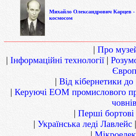
Михайло Олександрович Карцев - 
космосом
|
Про музей
|
Інформаційні технології
|
Розум
Європ
|
Від кібернетики до
|
Керуючі ЕОМ промислового п
човнів
|
Перші бортові
|
Українська леді Лавлейс
|
Мікроелек