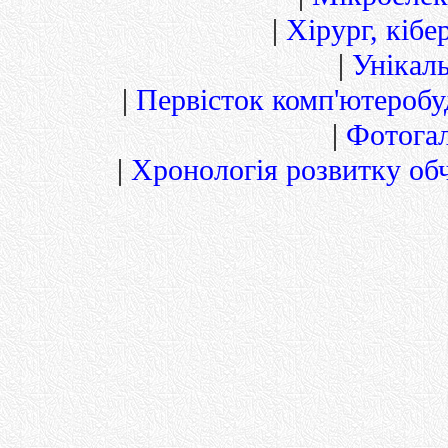
|
Хірург, кіб
|
Унікал
|
Первісток комп'ютероб
|
Фотога
|
Хронологія розвитку обч