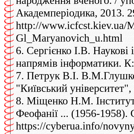
народження вченого. / упо
Академперіодика, 2013. 2
http://www.icfcst.kiev
Gl_Maryanovich_u.html
6. Сергієнко І.В. Наукові
напрямів інформатики. К: 
7. Петрук В.І. В.М.Глушко
"Київський університет", 
8. Міщенко Н.М. Інститу
Феофанії ... (1956-1958). 
https://cyberua.info/novyn