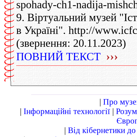
spohady-ch1-nadija-mishch
9. Віртуальний музей "Іс
в Україні". http://www.i
(звернення: 20.11.2023)
›››
ПОВНИЙ ТЕКСТ
|
Про музей
|
Інформаційні технології
|
Розум
Європ
|
Від кібернетики до