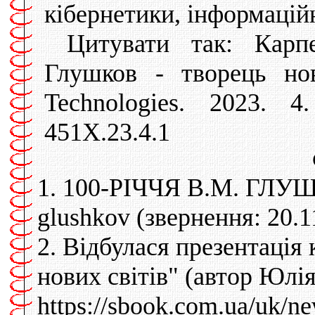
кібернетики, інформаційн
Цитувати так: Карп
Глушков - творець нов
Technologies. 2023. 4. 
451X.23.4.1
1. 100-РІЧЧЯ В.М. ГЛУШК
glushkov (звернення: 20.1
2. Відбулася презентац
нових світів" (автор Юлі
https://sbook.com.ua/uk/n