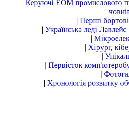
|
Керуючі ЕОМ промислового п
човні
|
Перші бортові
|
Українська леді Лавлейс
|
Мікроелек
|
Хірург, кіб
|
Унікал
|
Первісток комп'ютероб
|
Фотога
|
Хронологія розвитку об