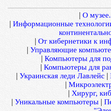
|
О музее.
|
Информационные технологи
континентальн
|
От кибернетики к и
|
Управляющие компьюте
|
Компьютеры для по
|
Компьютеры для рак
|
Украинская леди Лавлейс
|
|
Микроэлект
|
Хирург, киб
|
Уникальные компьютеры
|
П
"Эле