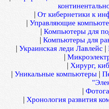
континентальн
|
От кибернетики к и
|
Управляющие компьюте
|
Компьютеры для по
|
Компьютеры для рак
|
Украинская леди Лавлейс
|
|
Микроэлект
|
Хирург, киб
|
Уникальные компьютеры
|
П
"Эле
|
Фотога
|
Хронология развития ко