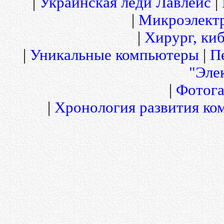
|
Украинская леди Лавлейс
|
|
Микроэлект
|
Хирург, киб
|
Уникальные компьютеры
|
П
"Эле
|
Фотога
|
Хронология развития ко