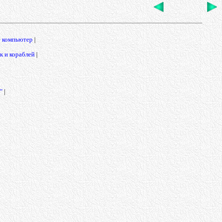
е компьютер
|
 и кораблей
|
"
|