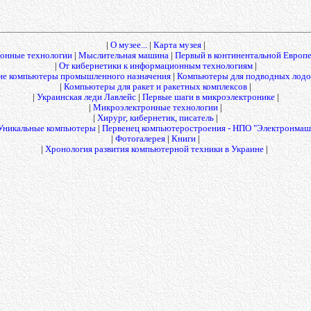
|
О музее...
|
Карта музея
|
онные технологии
|
Мыслительная машина
|
Первый в континентальной Европ
|
От кибернетики к информационным технологиям
|
е компьютеры промышленного назначения
|
Компьютеры для подводных лодок
|
Компьютеры для ракет и ракетных комплексов
|
|
Украинская леди Лавлейс
|
Первые шаги в микроэлектронике
|
|
Микроэлектронные технологии
|
|
Хирург, кибернетик, писатель
|
Уникальные компьютеры
|
Первенец компьютеростроения - НПО "Электронмаш
|
Фотогалерея
|
Книги
|
|
Хронология развития компьютерной техники в Украине
|