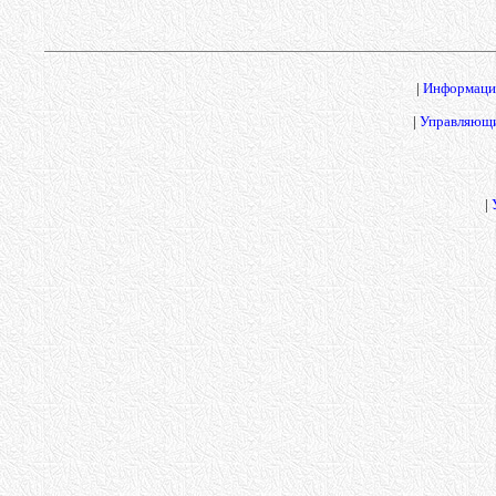
|
Информаци
|
Управляющи
|