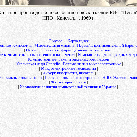
Опытное производство по освоению новых изделий БИС "Пенал"
НПО "Кристалл". 1969 г.
|
О музее...
|
Карта музея
|
онные технологии
|
Мыслительная машина
|
Первый в континентальной Европ
|
От кибернетики к информационным технологиям
|
е компьютеры промышленного назначения
|
Компьютеры для подводных лодок
|
Компьютеры для ракет и ракетных комплексов
|
|
Украинская леди Лавлейс
|
Первые шаги в микроэлектронике
|
|
Микроэлектронные технологии
|
|
Хирург, кибернетик, писатель
|
Уникальные компьютеры
|
Первенец компьютеростроения - НПО "Электронмаш
|
Фотогалерея
|
Книги
|
|
Хронология развития компьютерной техники в Украине
|