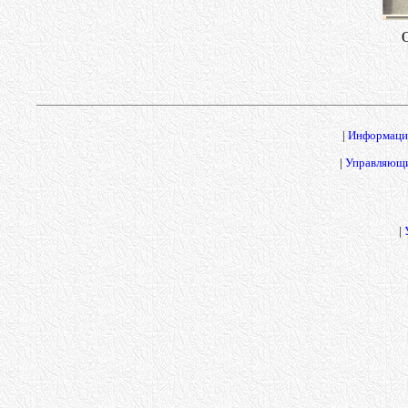
|
Информаци
|
Управляющи
|