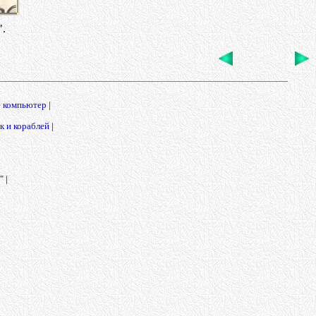
.
е компьютер
|
 и кораблей
|
"
|