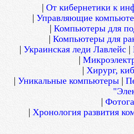
|
От кибернетики к и
|
Управляющие компьюте
|
Компьютеры для по
|
Компьютеры для рак
|
Украинская леди Лавлейс
|
|
Микроэлект
|
Хирург, киб
|
Уникальные компьютеры
|
П
"Эле
|
Фотога
|
Хронология развития ко