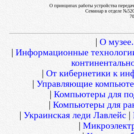
О принципах работы устройства переда
Семинар в отделе №52
70
|
О музее.
|
Информационные технологи
континентальн
|
От кибернетики к и
|
Управляющие компьюте
|
Компьютеры для по
|
Компьютеры для рак
|
Украинская леди Лавлейс
|
|
Микроэлект