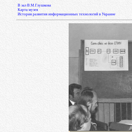
В зал В.М.Глушкова
Карта музея
История развития информационных технологий в Украине