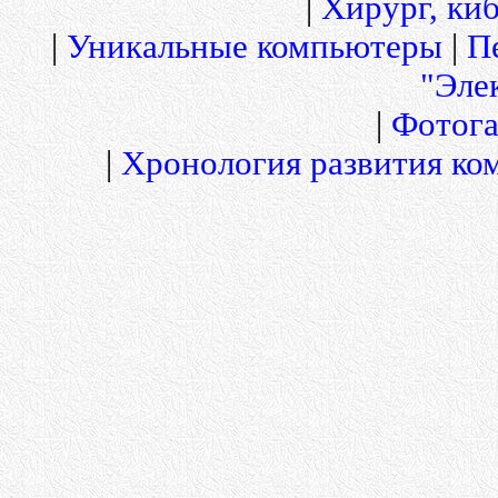
|
Хирург, киб
|
Уникальные компьютеры
|
П
"Эле
|
Фотога
|
Хронология развития ко