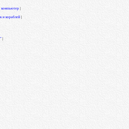
е компьютер
|
 и кораблей
|
"
|