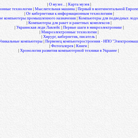
|
О музее...
|
Карта музея
|
онные технологии
|
Мыслительная машина
|
Первый в континентальной Европ
|
От кибернетики к информационным технологиям
|
е компьютеры промышленного назначения
|
Компьютеры для подводных лодок
|
Компьютеры для ракет и ракетных комплексов
|
|
Украинская леди Лавлейс
|
Первые шаги в микроэлектронике
|
|
Микроэлектронные технологии
|
|
Хирург, кибернетик, писатель
|
Уникальные компьютеры
|
Первенец компьютеростроения - НПО "Электронмаш
|
Фотогалерея
|
Книги
|
|
Хронология развития компьютерной техники в Украине
|