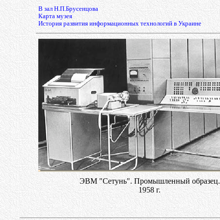
В зал Н.П.Брусенцова
Карта музея
История развития информационных технологий в Украине
ЭВМ "Сетунь". Промышленный образец.
1958 г.