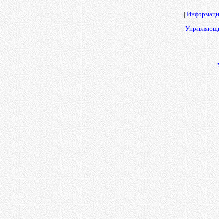
|
Информаци
|
Управляющи
|