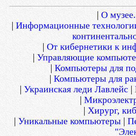
|
О музее.
|
Информационные технологи
континентальн
|
От кибернетики к и
|
Управляющие компьюте
|
Компьютеры для по
|
Компьютеры для рак
|
Украинская леди Лавлейс
|
|
Микроэлект
|
Хирург, киб
|
Уникальные компьютеры
|
П
"Эле