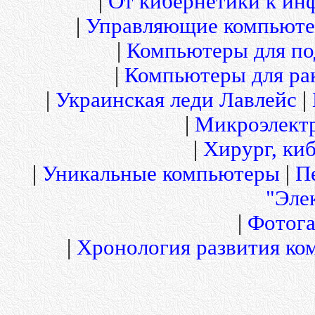
|
От кибернетики к и
|
Управляющие компьюте
|
Компьютеры для по
|
Компьютеры для рак
|
Украинская леди Лавлейс
|
|
Микроэлект
|
Хирург, киб
|
Уникальные компьютеры
|
П
"Эле
|
Фотога
|
Хронология развития ко