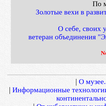
По 
Золотые вехи в разв
О себе, своих 
ветеран объединения "
N
|
О музее.
|
Информационные технологи
континентальн