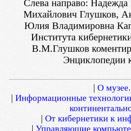
Слева направо: Надежд
Михайлович Глушков, А
Юлия Владимировна Кап
Института кибернетик
В.М.Глушков коментир
Энциклопедии к
|
О музее.
|
Информационные технологи
континентальн
|
От кибернетики к и
|
Управляющие компьюте