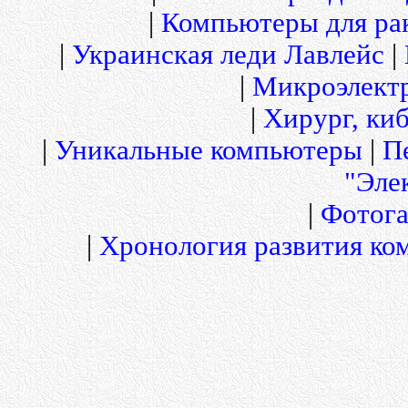
|
Компьютеры для рак
|
Украинская леди Лавлейс
|
|
Микроэлект
|
Хирург, киб
|
Уникальные компьютеры
|
П
"Эле
|
Фотога
|
Хронология развития ко