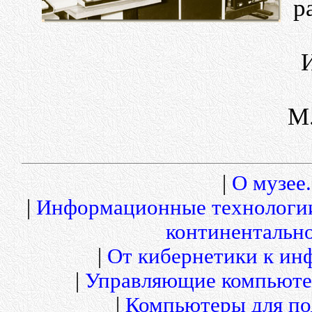
р
М.
|
О музее.
|
Информационные технологи
континентальн
|
От кибернетики к и
|
Управляющие компьюте
|
Компьютеры для по