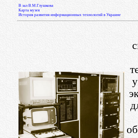
В зал В.М.Глушкова
Карта музея
История развития информационных технологий в Украине
с
т
у
э
д
об