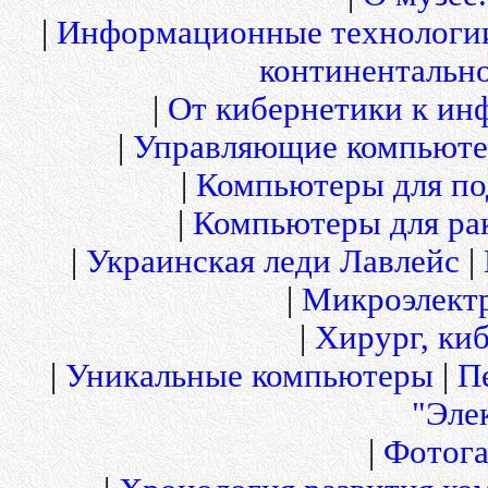
|
Информационные технологи
континентальн
|
От кибернетики к и
|
Управляющие компьюте
|
Компьютеры для по
|
Компьютеры для рак
|
Украинская леди Лавлейс
|
|
Микроэлект
|
Хирург, киб
|
Уникальные компьютеры
|
П
"Эле
|
Фотога