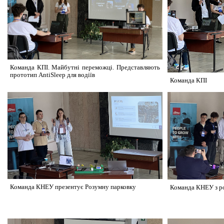
Команда КПІ. Майбутні переможці. Представляють
прототип AntiSleep для водіїв
Команда КПІ
Команда КНЕУ презентує Розумну парковку
Команда КНЕУ з р