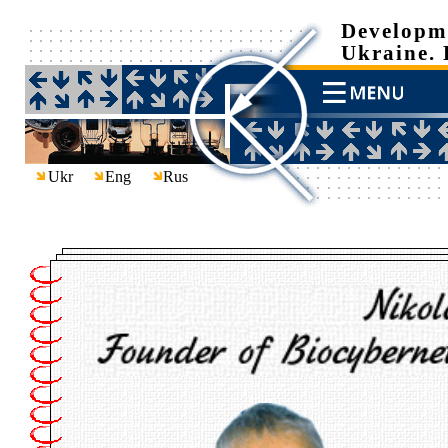
Developme
Ukraine. 
Ukr
Eng
Rus