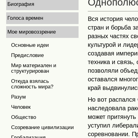
Однополю
Биография
Голоса времен
Вся история чело
стран и борьба з
Мое мировоззрение
разных частях с
культурой и лид
Основные идеи
создавая импери
Предисловие
техника и связь,
Мир материален и
позволяли объед
структурирован
оставался много
Откуда взялась
сложность мира?
край выдвинулис
Разум
Но вот распался
Человек
наследовала рак
может притянуть
Общество
уступил либерал
Созревание цивилизации
соревновании. П
Глобализация