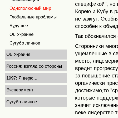
спецификой", но
Однополюсный мир
Корею и Кубу в 
Глобальные проблемы
не зажгут. Особн
способен к объе
Будущее
Об Украине
Так обозначился
Сугубо личное
Сторонники мног
ущемлённые в св
Об Украине
место, лицемерн
Россия: взгляд со стороны
вредит прогрессу
за повышение ста
1997: Я верю...
органически прис
достижимо,то "ср
Эксперимент
которые поддерж
Сугубо личное
значит исключен
веке лидерство 