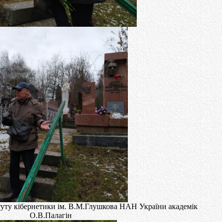
туту кібернетики ім. В.М.Глушкова НАН України академік
О.В.Палагін