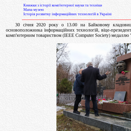
Книжки з історії комп'ютерної науки та техніки
Мапа музею
Історія розвитку інформаційних технологій в Україні
30 січня 2020 року о 13.00 на Байковому кладовищі 
основоположника інформаційних технологій, віце-президен
комп'ютерним товариством (IEEE Computer Society) медаллю 