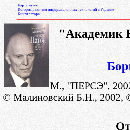
Карта музея
История развития информационных технологий в Украине
Книги автора
"Академик Б
Бор
М., "ПЕРСЭ", 200
© Малиновский Б.Н., 2002, 
От