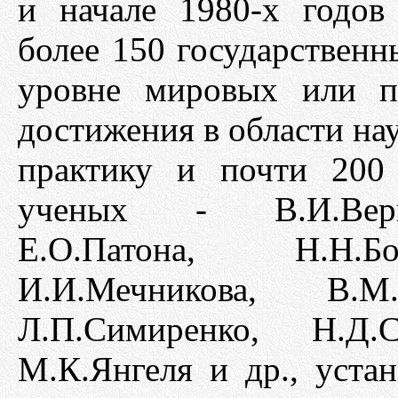
и начале 1980-х годо
более 150 государствен
уровне мировых или п
достижения в области нау
практику и почти 200
ученых - В.И.Верна
Е.О.Патона, Н.Н.Бо
И.И.Мечникова, В.М.
Л.П.Симиренко, Н.Д.С
М.К.Янгеля и др., уст