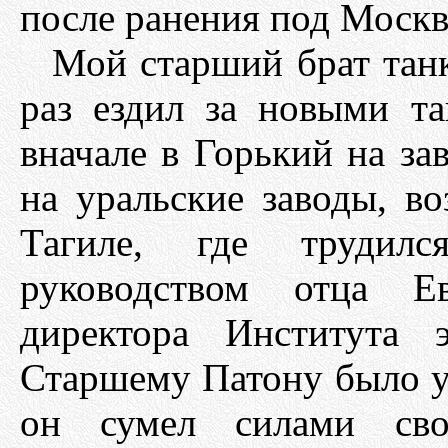
после ранения под Москв
Мой старший брат танк
раз ездил за новыми т
вначале в Горький на за
на уральские заводы, 
Тагиле, где трудил
руководством отца Ев
директора Института 
Старшему Патону было уж
он сумел силами свое