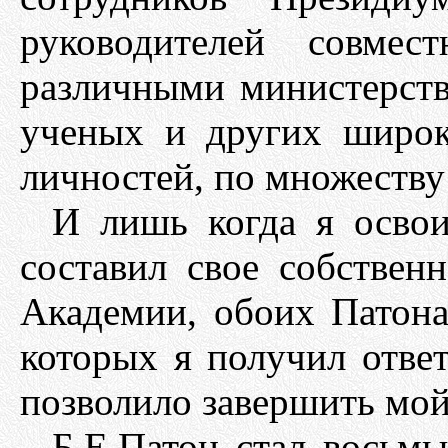
руководителей совмес
различными министерст
ученых и других широк
личностей, по множеству
И лишь когда я освои
составил свое собствен
Академии, обоих Патона
которых я получил отве
позволило завершить мой
Б.Е.Патон стал восьм